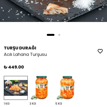
TURŞU DURAĞI
Acılı Lahana Turşusu
₺ 449.00
1 KG
3 KG
5 KG