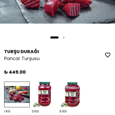
TURŞU DURAĞI
Pancar Turşusu
₺ 449.00
1 KG
3 KG
5 KG