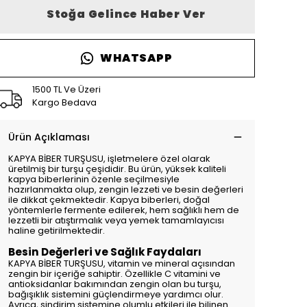
Stoğa Gelince Haber Ver
WHATSAPP
1500 TL Ve Üzeri
Kargo Bedava
Ürün Açıklaması
KAPYA BİBER TURŞUSU, işletmelere özel olarak
üretilmiş bir turşu çeşididir. Bu ürün, yüksek kaliteli
kapya biberlerinin özenle seçilmesiyle
hazırlanmakta olup, zengin lezzeti ve besin değerleri
ile dikkat çekmektedir. Kapya biberleri, doğal
yöntemlerle fermente edilerek, hem sağlıklı hem de
lezzetli bir atıştırmalık veya yemek tamamlayıcısı
haline getirilmektedir.
Besin Değerleri ve Sağlık Faydaları
KAPYA BİBER TURŞUSU, vitamin ve mineral açısından
zengin bir içeriğe sahiptir. Özellikle C vitamini ve
antioksidanlar bakımından zengin olan bu turşu,
bağışıklık sistemini güçlendirmeye yardımcı olur.
Ayrıca, sindirim sistemine olumlu etkileri ile bilinen