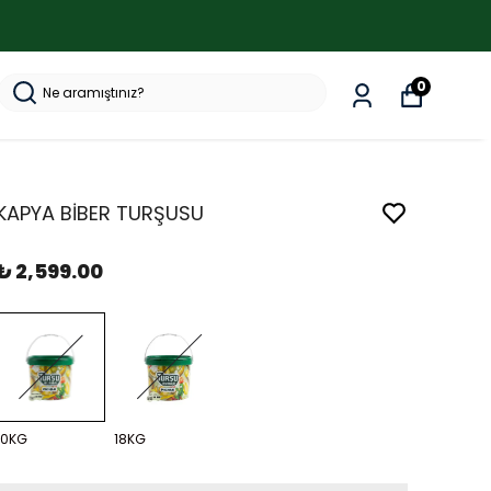
0
KAPYA BİBER TURŞUSU
₺ 2,599.00
10KG
18KG