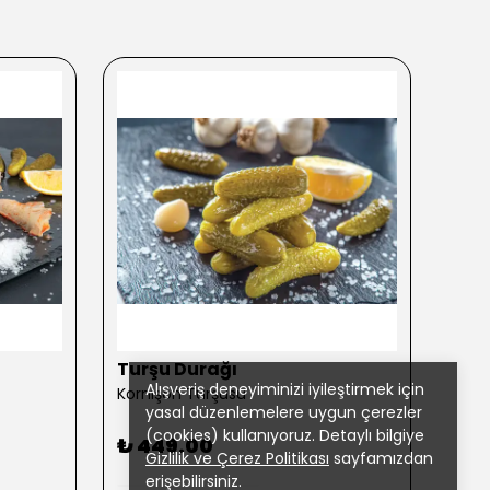
Turşu Durağı
Tur
Alışveriş deneyiminizi iyileştirmek için
Kornişon Turşusu
Karış
yasal düzenlemelere uygun çerezler
(cookies) kullanıyoruz. Detaylı bilgiye
₺ 449.00
₺ 4
Gizlilik ve Çerez Politikası
sayfamızdan
erişebilirsiniz.