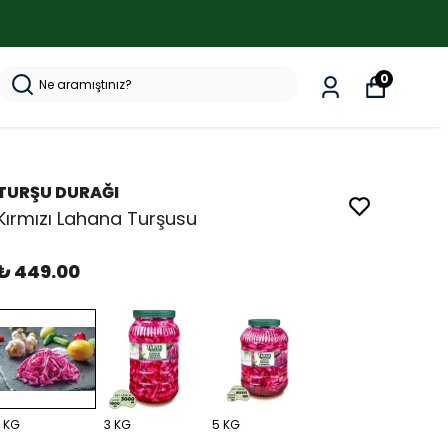
0
TURŞU DURAĞI
Kırmızı Lahana Turşusu
₺ 449.00
1 KG
3 KG
5 KG