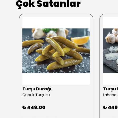
Çok Satanlar
kendi
Turşu Durağı
Turşu 
Çubuk Turşusu
Lahana 
₺ 449.00
₺ 449