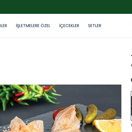
ÖZENLI PAKETLEME | HIZLI TESLIMAT | EN TAZE ÜRÜNLER
RLER
İŞLETMELERE ÖZEL
İÇECEKLER
SETLER