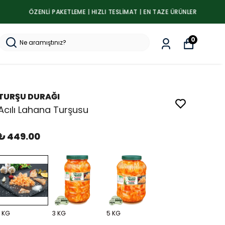
0
TURŞU DURAĞI
Acılı Lahana Turşusu
₺ 449.00
1 KG
3 KG
5 KG