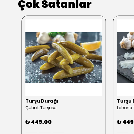
Çok Satanlar
kendi
Turşu Durağı
Turşu 
Çubuk Turşusu
Lahana 
₺ 449.00
₺ 449