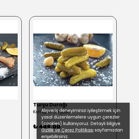
Turşu Durağı
Tur
Alışveriş deneyiminizi iyileştirmek için
Kornişon Turşusu
Karış
yasal düzenlemelere uygun çerezler
(cookies) kullanıyoruz. Detaylı bilgiye
₺ 449.00
₺ 4
Gizlilik ve Çerez Politikası
sayfamızdan
erişebilirsiniz.