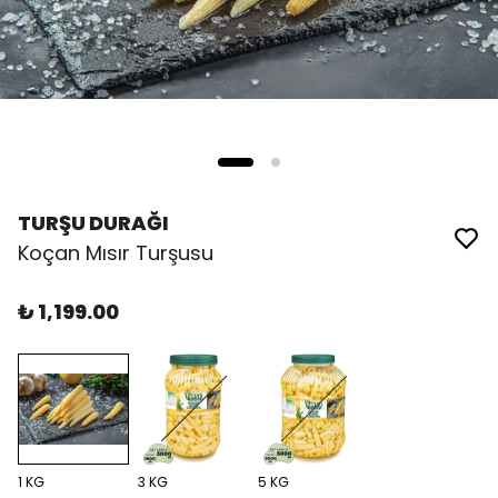
TURŞU DURAĞI
Koçan Mısır Turşusu
₺ 1,199.00
1 KG
3 KG
5 KG