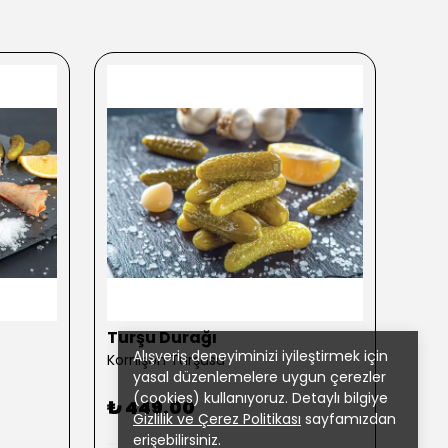
Turşu Durağı
Tur
Alışveriş deneyiminizi iyileştirmek için
Kornişon Turşusu
Karış
yasal düzenlemelere uygun çerezler
(cookies) kullanıyoruz. Detaylı bilgiye
₺ 449.00
₺ 4
Gizlilik ve Çerez Politikası
sayfamızdan
erişebilirsiniz.