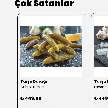
Çok Satanlar
kendi
Turşu Durağı
Turşu 
Çubuk Turşusu
Lahana 
₺ 449.00
₺ 449