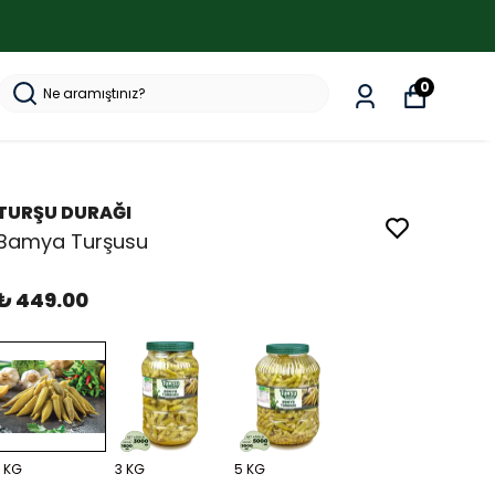
0
TURŞU DURAĞI
Bamya Turşusu
₺ 449.00
1 KG
3 KG
5 KG